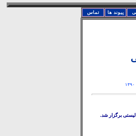
ی
پیوند ها
تماس
ی