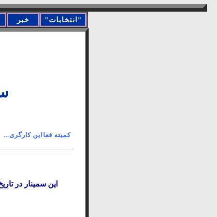
"انتخابات"
خبر
سم
کميته فعااين 
اين سمينار در تاريخ ١٨.٠٢.٢٠١٢ در شهر فرانکفورت توسظ کميته فعااين کارگری سوسياليستی برگز