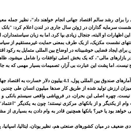
را برای رشد سالم اقتصاد جهانی انجام خواهند داد"، نظیر جمله مع
Mar است، که در نشست سرمایه گذاران در ژوئن سال جاری در لندن اعلام کرد: 
این اظهارات او البته، جنجال زیادی بپا کرد. اما به زبان سیاستمداران، 
ه انتهای نشست مکزیک، از یک طرف بمعنی حمایت غیرمستقیم از سیاس
 برای ایجاد فضایی خوشبینانه در اوضاع بین المللی متمایل به رکود ا
 در بازارهای مالی"، که یک بخش اصلی توافقات را شامل میشود، ظاه
ج نیست. اما پشت این عبارت بی آزار، تصمیمات بسیار مهمی که به جاب
در اثر بحران مالی بین المللی، طبق آمارهای صندوق بین المللی پول، .1
 میزان ارزش تولید شده از طریق کار صدها میلیون انسان طی چندین 
نیست. چهره اصلی این بحران، در فروپاشی واقعی سیستم بانکی و ما
ام از یکدیگر و از بانکهای مرکزی نیستند؛ چون به یکدیگر "اعتماد" ند
ی خواهد بود یا خیر؟ بانکها همچنین قادر به وام دادن به بسیاری از 
دی ضعیف در میان کشورهای صنعتی هم، نظیر یونان، ایتالیا، اسپانیا، 