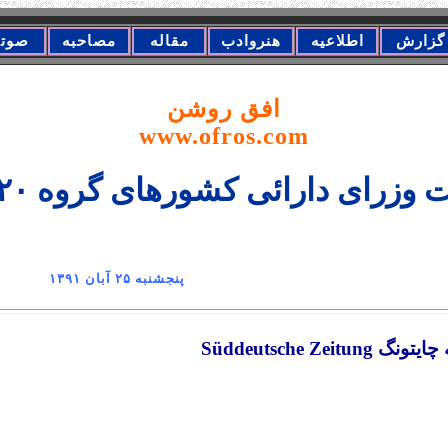
گزارش
اطلاعیه
هنروادب
مقاله
مصاحبه
صوت
افق روشن
www.ofros.com
رای دارائی کشورهای گروه ٢٠ در مکزیک
ان پنجشنبه ٢۵ آبان ١٣٩١
Süddeutsche Ze