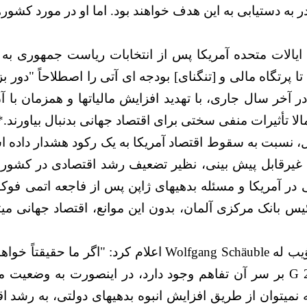
 به دستیابی به این هدف خواهند بود. اما او در مورد کشور
یدوارند، که ایالات متحده آمریکا پس از انتخابات ریاست جمهوری
 پرتگاه مالی و [تنگنای] بودجه ای آتی را اصطلاحاً "دور بز
ر آخر سال جاری، با تهدید افزایش مالیاتها و همزمان با
الا تأثیرات منفی سختی برای اقتصاد جهانی بدنبال بیاورند.*4
، نسبت به سقوط اقتصاد آمریکا به یک رکود هشدار داده 
م، از تأثیرات غیرقابل پیش بینی، نظیر تضعیف رشد اقتصادی در
در آمریکا و مسئله بدهیهای ژاپن پس از فاجعه اتمی فوکو
س بانک مرکزی آلمان، بدون این موانع، اقتصاد جهانی میت
وزیر دارائی آلمان ولفگانگ شوُیب له Wolfgang Schäuble اعل
هستیم، که میان کشورهای G 20 بر سر آن تفاهم وجود دارد، در اینصورت ب
ه نمیتوان از طریق افزایش انبوه بدهیهای دولتی، به رشد ا