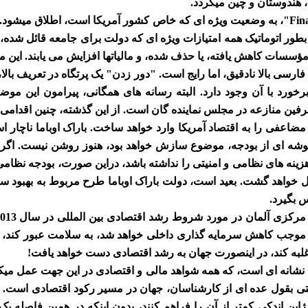
، هندوستان و چین میگردد.
*4- اصطلاح "پرتگاه مالی Finanzklippe"، به وضعیت ویژه ای که خاص کشور آمریکا است، 
طور اتوماتیک همه امتیازات ویژه ای که دولت برای جامعه قائل شده، ن
 فارسی بالا نادقیق، اما رایج است. "دور زدن" یک پرتگاه در تعریف با
ورد با آن وجود دارد. البته رسانه های همگانی، پیرامون این موض
ن منازعه در مجلس نماینده گان است. از این گذشته، چنین اقدامی 
اعفی را به اقتصاد آمریکا وارد خواهد ساخت. باراک اوباما ناچار
ینه های نظامی و امنیتی را نداشته باشد، دراین صورت، بودجه نظامی
ل خواهد گشت. بعید است، دولت باراک اوباما طرح مربوط به بهبود س
س بگیرد.
 موجب کاهش سرمایه گذاری داخلی خواهد شد، به سلامت عبور کند، و
لبه کند، در اینصورت جهان به رشد اقتصادی دست خواهد یافت!
ته نشانه ای است، که همه شواهد مالی و اقتصادی در این جهت عمل میکن
- حتی بقول عده ای از کارشناسان، جهان در مسیر رکود اقتصادی است
600 میلیارد دلار، و ژاپن اندکی کمتر از آن را فراهم کنند، بدون اینکه در همین 