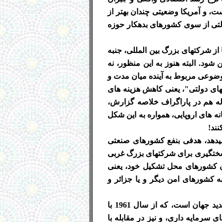
ت، و آمریکا وضعیتی چندان بهتر از
 دولتی از سوی کشورهای بدهکار حوزه
 از شرکتهای بزرگ بین المللی، جنبه
ود. البته هنوز به این منظور، نه
ضوعی مربوط به آینده میان مدت و
های دولتی"، یعنی کاهش هزینه های
ه هم در پاراگراف خلاصه گزارش،
ه های اروپایی، همواره به این شکل
نند!
را میدهد، هدفی بنفع کشورهای صنعتی
ی سختگیری برای شرکتهای بزرگ غربی
ن کشورهای محل تشکیل خود، یعنی
ه کشورهای امن دیگر و یا جزائر و
*8- این سازمان، یعنی "سازمان همکاری اقتصادی و توسعه"، در برگیرنده 34 کشور صنعتی قدیمی و جدید جهان است، که از سال 1961 با
رهای سرمایه داری، و نیز در مقابله با