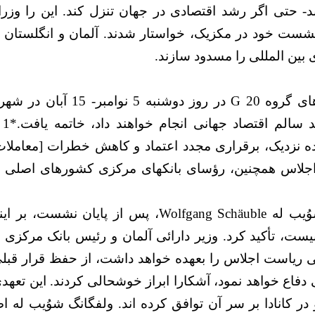
 نشست خود در مکزیک، خواستار شدند. آلمان و انگلستان ق
 بین المللی را مسدود سازند.
نشست وزیران دارائی کشورهای گروه
اق
ده نزدیک، برقراری مجدد اعتماد و کاهش خطرات [معاملات 
اهد بود".*2 در این اجلاس همچنین، رؤسای بانکهای مرکزی کشورهای
وزیر دارائی آلمان ولفگانگ شوُیب له Wolfgang Schäuble
 کانادا بر سر آن توافق کرده اند. ولفگانگ شوُیب له اض