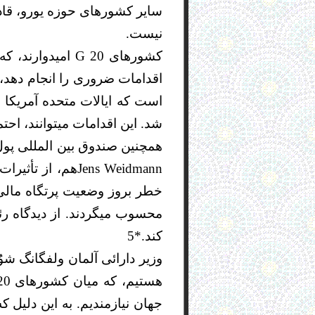
سایر کشورهای حوزه یورو، قادر
نیست.
کشورهای G 20 ام
اقدامات ضروری را انجام دهد، تا
است که ایالات متحده آمریکا د
شد. این اقدامات میتوانند، احتم
همچنین صندوق بین المللی پول
Jens Weidmannه
خطر بروز وضعیت پرتگاه مالی 
محسوب میگردند. از دیدگاه رئی
کند.*5
جهان نیازمندیم. به این دلیل ک