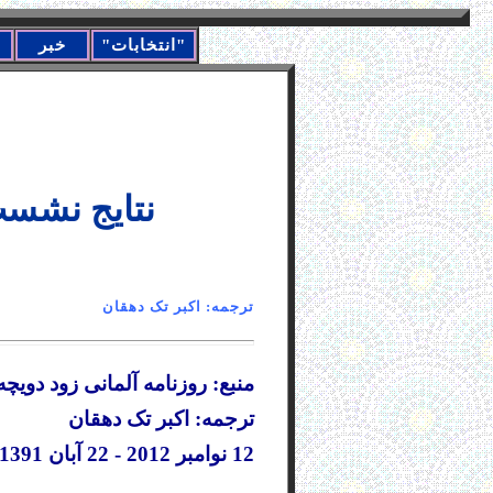
"انتخابات"
خبر
نتایج نشست وز
ترجمه: اکبر تک دهق
منبع: روزنامه آلمانی زود دویچه چایتونگ itung
ترجمه: اکبر تک دهقان
12 نوامبر 2012 - 22 آبان 1391