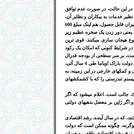
اطلاق میشود. در این حالت، در صورت عدم توافق
ظیر خدمات به بیکاران و نظایر آن،
همچنین کمکهای دولتی به شرکتها و مؤسسات کاهش یافته، یا حذف شده، و مالیاتها افزایش می یابند. این میزان قابل حصول، هم اینک مبلغ 600
لا، یعنی دور زدن یک صخره عظیم زیر
وع هیجان سازی میکنند. قوی ترین
در شرایط کنونی که امکان یک رکود
 است، بر سر سطحی از بودجه فدرال
سازش کند. اما کدام مسئله و چه گوشه ای از بودجه، موضوع سازش خواهد بود، هنوز روشن نیست. اگر دولت باراک اوباما طی 4 سال آتی،
 و کمکهای خارجی در این زمینه، به
یستم تندرستی را که با کشمکشهای
*5- اشاره وزیر دارائی و رئیس بانک مرکزی آلمان در مورد شروط رشد اقتصادی بین المللی در سال 2013، جالب است. اعلام میشود که اگر
 اگر ژاپن بر معضل بدهیهای دولتی
ند، که در سال آینده، رشد اقتصادی
. وگرنه، چگونه ممکن است که دولت
فاصله یک نرخ رشد اقتصادی واقعی و جبران