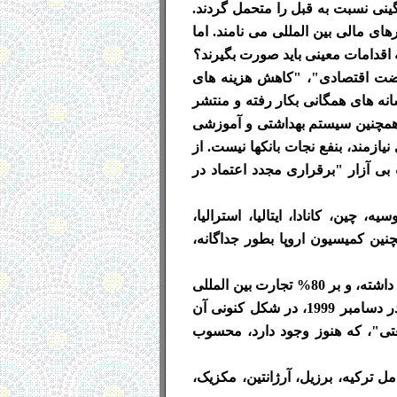
نگینی نسبت به قبل را متحمل گردند.
های مالی بین المللی می نامند. اما
 اقدامات معینی باید صورت بگیرند؟
یاست صرفه جویی"، "ریاضت اقتصادی"، "کاهش هزینه های
نه های همگانی بکار رفته و منتشر
همچنین سیستم بهداشتی و آموزشی
مند، بنفع نجات بانکها نیست. از
بی آزار "برقراری مجدد اعتماد در
روسیه، چین، کانادا، ایتالیا، استرالیا،
نین کمیسیون اروپا بطور جداگانه،
این کشورها در مجموع در برگیرنده دو سوم جمعیت کره زمین بوده، 90% تولید ناخالص جهان را در اختیار داشته، و بر 80% تجارت بین المللی
مسلط هستند. این نهاد طی سالهای 1997 تا 1999، ابتداء با شرکت 22 کشور، سپس 33 کشور و عاقبت در دسامبر 1999، در شکل کنونی آن
ی از کارشناسان، همچنین نوعی جایگزین آتی برای "گروه 8 کشور صنعتی"، که هنوز وجود دارد، محسوب
د. این بویژه شامل ترکیه، برزیل، آرژانتین، مکزیک،