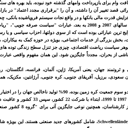
ریافت وام برای بازپرداخت وامهای گذشته خود نبوده، باید بهره های س
ئی قصد تغییر آن را داشته، و آن را "برقراری مجدد اعتماد" در بازار
فزایش قدرت مالی بانکها و در واقع نجات سیستم فروپاشیده بانکی، چه
در دوره پس از شروع بحران مالی سالهای 2007 و 2008 به بعد، عبارات "س
ج ترین عباراتی بوده است که از سوی دولتها، احزاب سیاسی و یا رسا
 بخش بزرگی از خدمات اجتماعی، بویژه در حوزه کمک به بیکاران، 
هر سیاست ریاضت اقتصادی، چیزی جز تنزل سطح زندگی توده های نیاز
شی از بحران، مجدداً جایگزین شود. این همان مفهوم واقعی عبارت 
 19 کشور صنعتی و ثروتمند جهان، یعنی آمریکا، ژاپن، آلمان، فرانسه، انگلستان، 
ن سعودی، برزیل، آفریقای جنوبی، کره جنوبی، آرژانتین، مکزیک، همچ
بوجود آمد. این گروه از دید برخ
کشورهای در آستانه صنعتی شدن Schwellenländer، شامل کشورهای جدید صنعتی هستن