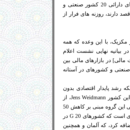
بدهیهای دولتی باید کاهش یابند- حتی اگر رشد اقتصادی در جهان تنزل کند. این را وزرای دارائی 20 کشور صنعتی و
صد دارند، روزنه های فرار از
 G 20 در روز دوشنبه 5 نوامبر- 15 آبان در شهر مکزیک، با این وعده که همه
دامات ضروری را برای رشد سالم اقتصاد جهانی انجام خواهند داد، خاتمه یافت.*1 در بیانیه نهایی نشست اعلام
مالی] در بازارهای مالی بین
 اصلی صنعتی و کشورهای در آستانه
، پس از پایان نشست، بر اینکه رشد پایدار اقتصادی بدون
کاهش بدهیهای دولتی ممکن نیست، تأکید کرد. وزیر دارائی آلمان و رئیس بانک مرکزی این کشور Jens Weidmann، از
اینکه روسیه هم که در سال آتی ریاست اجلاس را بعهده خواهد داشت، از حفظ قرار قبلی این گروه مبنی بر کاهش 50
درصدی کسر بودجه های دولتی دفاع خواهد نمود، آشکارا ابراز خوشحالی کردند. این تعهدی است که کشورهای G 20 در
افه کرد، که آلمان و همچنین