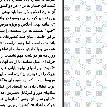
کننده این خسارات برای هر دو کشور 
آن ندارد. اعلام بالا را تنها باید
یورو تفسیر کرد. یعنی موضوع در واق
*6- بیانیه نهایی اجلاس و بویژه م
"چپ" تصمیمات این نشست را تشکیل م
توافق جامعی میان همه کشورهای صن
بلند مدت است. اما جنبه "راست" نت
عمومی و یا کاهش خدمات اجتماعی،
روزنامه هر دو نتیجه مهم نشست را د
حرفه ای عمل میکنند، تا از دید آنها،
*7- بند مهم انتهای بیانیه پایان
بزرگ را در خود پنهان کرده است. ای
مربوط است، که باید سودهای هنگف
غرب انتقال داده، به اقتصاد این ک
مکانهای دور و غیرقابل دسترس، هدا
شرکت ابتداء 20 کشور 