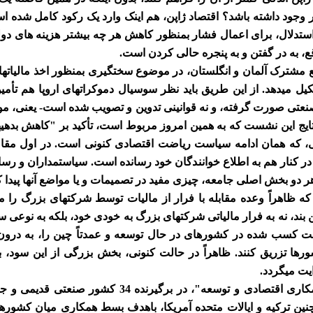
وجود داشته باشد؟ اقتصاد ژاپن، هم اینک وارد یک رکود کامل شده اس
 نوعی استدلال، برای اعمال فشار بمنظور کاهش هر چه بیشتر هزینه های
ع، به در گفتن و به پنجره حالی کردن است.
وضع مشترک آلمان و انگلستان، در موضوع سختگیری بمنظور اخذ مالیاتها
یدهد. از این طریق باید نظر سوسیال دموکراتهای اروپا هم تأمین ش
عتی صورت گرفته، و نه قوانینی تدوین و تصویب شده است- یعنی، مو
ایج این نشست که به همین امروز مربوط است، تأکید بر "کاهش بدهی
 که همان ادامه سیاست ریاضت اقتصادی کنونی است. در اول مقال
ر کنار هم به اطلاع خوانندگان خود رسانده است. سیاستمداران و رسان
 هر دو بخش اصلی جامعه، چیزی مفید در تصمیمات و یا مواضع آنها پیدا ک
ی هم، که ظاهراً وعده مقابله با فرار از مالیات توسط شرکتهای بزرگ 
ن بند، نه به فرار مالیاتی شرکتهای بزرگ به خودی خود، بلکه به نوع
ت کسب شده در کشورهای در حال توسعه و عمدتاً چین را، به درو
شورها تزریق کنند. ظاهراً در حالت کنونی، بخش بزرگی از این سود، ب
یت میگردد.
اروپایی، همچنین ترکیه و ایالات متحده آمریکا، باهدف بسط همکاری میان کشو