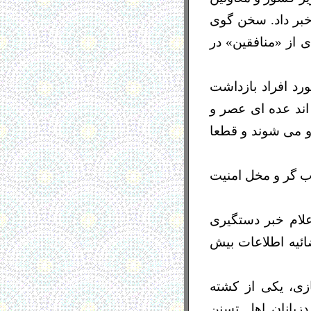
شور از کشته شدن دو تن در ماجرای روز ۲۵ بهمن خبر داد. سخن گوی
ی از «منافقین» در
 به این که در مورد افراد بازداشت
اند عده ای عصر و
و می شوند و قطعا
ن «در میان افراد آشوب گر و مخل امنیت
علام خبر دستگیری
ی قوه قضائیه اطلاعات بیش
زی، یکی از کشته
 کرد‌زبانان اهل تسنن