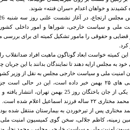
ه کشیدند و خواهان اعدام «سران فنته» شوند.
ت ملی و سیاست خارجی، شوراها و امور داخلی کشور،‌
قضایی و حقوقی را مامور تشکیل کمیته‌ ‌ای برای بررسی م
کرد.
 این کمیته خواست ابعاد گوناگون ماهیت افراد ضدانقلاب 
خود به مجلس ارایه دهند تا نمایندگان بدانند با این جریان چ
امنیت ملی و سیاست خارجی مجلس به نقل از وزیر کشور
تن در جریان ناآرامی‌ های ۲۵ بهمن خبر داده است، این در حال
خصوص صانع ژاله، یکی از جان باختگان روز 25 بهمن تهرا
حوادث روز گذشته محمد مختاری ۲۲ ساله فرزند اسماعيل اعلام
 مختاری پس از تیرخوردن به بیمارستان منتقل شده بود 
ین زمینه، کاظم جلالی، سخن گوی کميسيون امنيت مل
سيون امنيت ملی و سياست خارجی مجلس، محمد نجار وزير