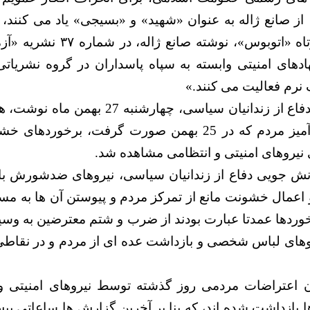
ز صانع ژاله به عنوان «شهید» و «بسیجی» یاد می کنند
جونیوز، داستان کوتاه «اتوبوس»، ن
دهای امنیتی وابسته به سپاه پاسداران در گروه نشریاتی 
نرم فعالیت می کنند.»
کمیته دانش جویی دفاع از زندانیان سیاسی، چهار
تظاهرات اعتراض آمیز مردم که در 25 بهمن صورت گرفت، بر
نیروهای امنیتی و انتظامی مشاهده شد.
انش جویی دفاع از زندانیان سیاسی، نیروهای ضدشورش با
 اعمال خشونت مانع از تمرکز مردم و پیوستن آن ها به مس
ردها عمدتا عبارت بودند از ضرب و شتم معترضین به وسیله
وهای لباس شخصی و بازداشت عده ای از مردم و در نقاطی
ن اعتراضات مردمی روز گذشته توسط نیروهای امنیتی 
ها بازداشت شده اند، که بنا بر آخرین گزارش ها ساعاتی پ