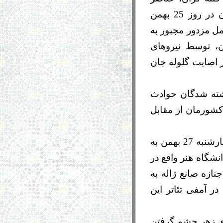
منافقين، سلطنت طلبان و اراذل و اوباش در برخی خيابان های شهر تهران در روز 25 بهمن
ل مزدور مجبور به
ن، توسط نیروهای
ند اسماعیل نیز بر اثر اصابت گلوله جان
شته شدگان حوادث
كشورمان از مقابل
بر اساس گزارش خبرگزاری ها، مراسم تشییع جنازه صانع ژاله، بامداد روز چهارشنبه 27 بهمن به
 از مقابل دانشگاه هنر واقع در
نازه صانع ژاله به
ر آمفی تئاتر این
ای زهر چشم گرفتن