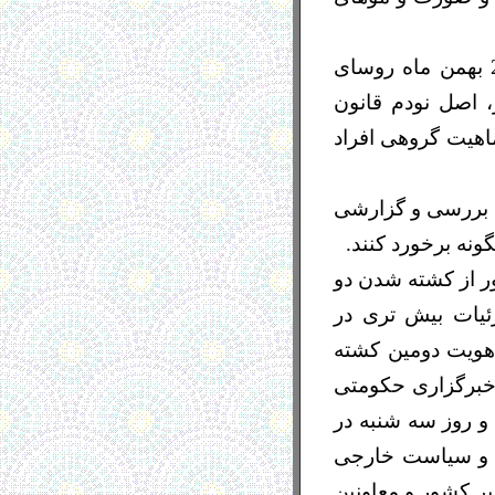
علی لاریجانی، رییس مجلس ارتجاع، در آغاز نشست علنی روز سه ‌شنبه 26 بهمن ماه روسای
 اصل نودم قانون
اهیت گروهی افراد
را بررسی و گزارشی
گونه برخورد کنند.
 از کشته شدن دو
ی است جزئیات بیش تری در
ن، انتشار یافته و هویت دومین کشته
 شده است. خبرگزاری حکومتی
و روز سه شنبه در
ی و سياست خارجی
 کشور و معاونين