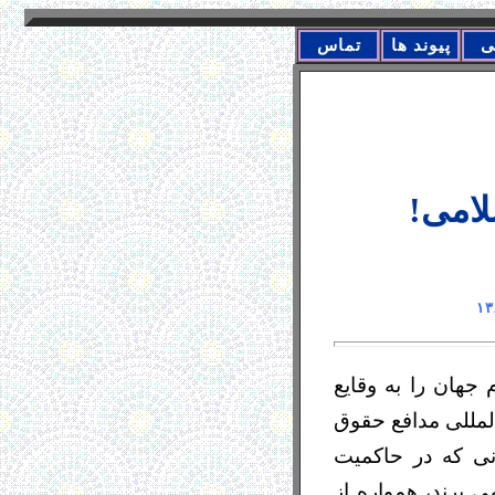
ی
پیوند ها
تماس
لامی
جهان را به وقایع
لمللی مدافع حقوق
انی که در حاکمیت
 برند، همواره از