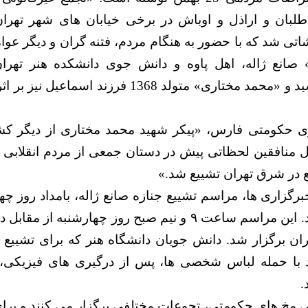
تی شد كه با حضور به هنگام مردم، فتنه گران و ديگر عوام
صانع ژاله، اهل پاوه و دانش جوی دانشکده هنر تهرا
حکومتی به قتل رسید و «محمد مختاری» متولد 1368 فرز
ی حکومتی فارس، «پيكر شهيد محمد مختاری از ديگر ك
 منافقين لحظاتی پيش در دستان جمعی از مردم انقلابی 
ع در شرق تهران تشييع شد.»
خشونت کشیده شد. این مراسم ساعت ۹ و نیم صبح روز چهارشنبه
ان برگزار شد. دانش جویان دانشگاه هنر که برای تشییع ج
ند با حمله لباس شخصی ها، پس از درگیری‌ های فیزیکی، د
.
ی مخ های حکومتی، تجوعات مختلفی برگزار می کنند و بر