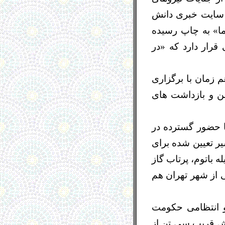
، سایت خبری دانش
وشته صانع ژاله، در شماره ٣۷ نشریه «آزما» به چاپ رسیده
قرار دارد که «در
شنبه 27 بهمن ماه نوشت، هم زمان با برگزاری
خوردهای خشن و بازداشت های
 حضور گسترده در
یر تعیین شده برای
 باتوم، پرتاب گاز
 از شهر تهران هم
و انتظامی حکومت
یش قریب سی تن از