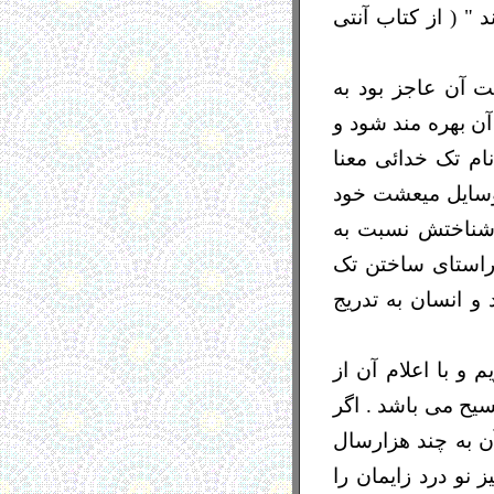
 " ( از کتاب آنتی
 آن عاجز بود به
آن بهره مند شود و
نام تک خدائی معنا
 وسایل میعشت خود
و شناختش نسبت به
 راستای ساختن تک
 انسان به تدریج
 و با اعلام آن از
ا ١٨٠٠ سال قبل از میلاد مسیح می باشد . اگر
آن به چند هزارسال
نو درد زایمان را