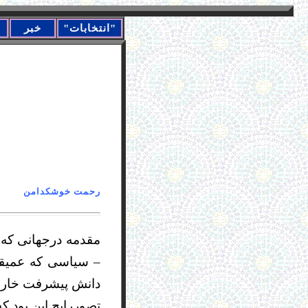
"انتخابات"
خبر
رحمت خوشک
مقدمه درجهانی که 
– سیاسی که عمیقا 
دانش پیشرفت خارق 
تصوررایج این بود ک