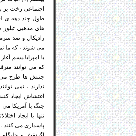
اجتماعی رخت بر بن
طول چند دهه ی اخ
های مذهبی تبلور م
رادیکال و ضد سرمای
می شوند ، که ما ن
با امپرایالیسم آغ
که می توانند مترقی
جنبش ها طرح می گر
ندارند ، نمی توانن
اغتشاش ایجاد کنند 
جنگ با آمریکا می ر
تنها با ایجاد اختل
پاسداری می کنند .
اگرنقش و جایگاه 