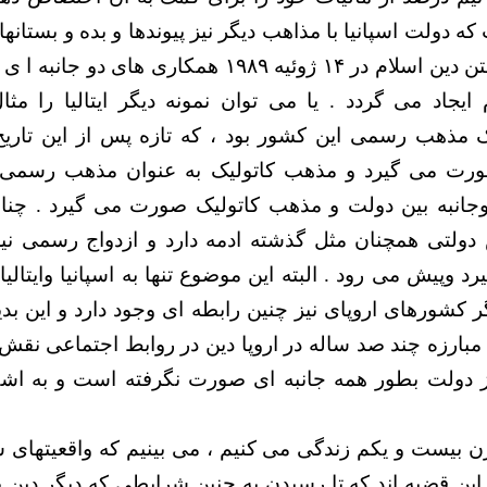
دولت اسپانیا با مذاهب دیگر نیز پیوندها و بده و بستانهای
از به رسمیت شناختن دین اسلام در ١۴ ژوئیه ١٩٨٩ همکاری
 ایجاد می گردد . یا می توان نمونه دیگر ایتالیا را مثا
لیک مذهب رسمی این کشور بود ، که تازه پس از این تاریخ
ورت می گیرد و مذهب کاتولیک به عنوان مذهب رسمی ل
جانبه بین دولت و مذهب کاتولیک صورت می گیرد . چن
دولتی همچنان مثل گذشته ادمه دارد و ازدواج رسمی نی
د وپیش می رود . البته این موضوع تنها به اسپانیا وایتالی
گر کشورهای اروپای نیز چنین رابطه ای وجود دارد و این 
مبارزه چند صد ساله در اروپا دین در روابط اجتماعی نقش
از دولت بطور همه جانبه ای صورت نگرفته است و به اشک
رن بیست و یکم زندگی می کنیم ، می بینیم که واقعیتهای
ثبات گر این قضیه اند که تا رسیدن به چنین شرایطی که دیگر دی