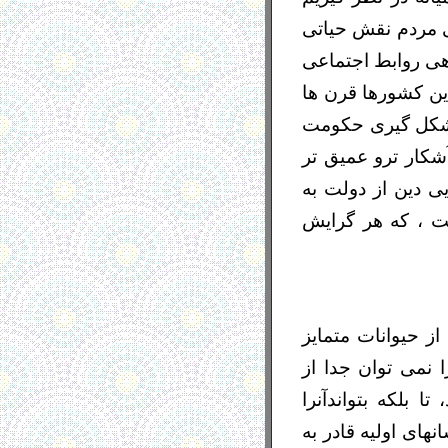
ی مردم نقش حیاتی
هی روابط اجتماعی
ین کشورها قرن ها
 تر قرار دارند . پس از انقلاب سال ١٩٧٩ (سال ١٣۵٧) با شکل گیری حکومت
شکار ترو عمیق تر
 دین از دولت به
ت ، که هر گرایش
ز حیوانات متمایز
 نمی توان جدا از
بلکه بتواندآنرا
نهای اولیه قادر به