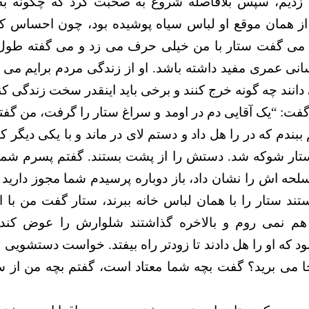
 زدیم، سپس بلافاصله شروع به صحبت کرد که چگونه به 
 از همان موقع او لباس سیاه پوشیده بود، چون احساس ک
د. می گفت ستار با من خیلی حرف می زد و می گفته طول
سانی عمری مفید داشته باشد. او از زندگی مردم برایم می
 دانند چه گونه خرج کنند و برخی باید اینقدر سخت زندگی کنن
 گفت: “یک آقایی دم در اومد و سراغ ستار را گرفت، من گف
ببندم که در را هل داد و دستم لای در ماند و با یکی دیگر ک
ستار شوکه شد. دستش را از پشت بستند. گفتم پسرم شما
حه اش را نشان داد، باز دوباره پرسیدم شما مجوز دارید 
ند ستار را با همان لباس خانه ببرند، ستار گفت من با ا
م نمی روم و بالاخره گذاشتند شلوارش را عوض کند 
د که او را هل دادند تا زودتر راه بیفتد. خواست دستشویی ب
جا می برید؟ گفت بچه شما معتاد است، گفتم بچه من از 