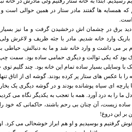
م رسیدیم. ابتدا به خانه ستار رفتیم ولی مادرش در خانه نب
که همسایه ها گفتند مادر ستار در همین حوالی است و به
است.
ا دید برق در چشمان اش درخشیدن گرفت و ما نیز بسیار
ی باریک وارد خانه شدیم. مادر با جثه ظریف و لاغرش ولی 
م بر می داشت و وارد خانه شد و ما به دنبالش، حیاطی 
بود که یکی توالت و دیگری حمامی ساده بود. سمت چپ ت
 با وسایلی بسیار ساده تمام این خانه بود. چند گلیم توی خ
نه را با عکس های ستار پر کرده بودند. گوشه ای از اتاق تنه
ا پارچه ای سیاه پوشانده بودند و در گوشه دیگری یک بخا
 ما را به درد آورد. همه با تعجب به یکدیگر نگاه می کردیم
 ساده زیست، آن چنان بی رحم باشند، حاکمانی که خود 
ن بر این دروغ!
آغوش گرفتیم و بوسیدیم و او هم ابراز خوشحالی می کرد. ا