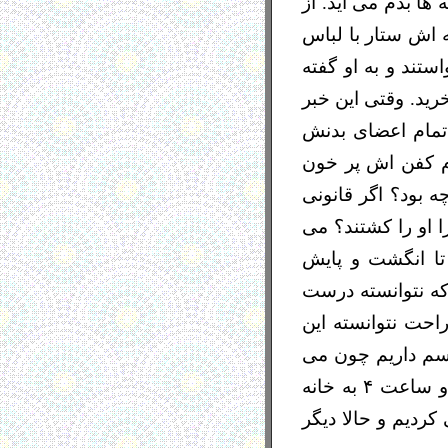
 ها بدم می آید. از
ه اش ستار با لباس
تند و به او گفته
رید. وقتی این خبر
ه تمام اعضای بدنش
ام کفن اش پر خون
ه بود؟ اگر قانونی
 او را کشتند؟ می
تا انگشت و پایش
ه نتوانسته درست
حت نتوانسته این
رسم داریم چون می
گوییم ممکن است، بدون لباس بماند و سردش شود. دیروز رفتم سر قبرش و ساعت ۴ به خانه
ردیم و حالا دیگر