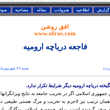
گزارش
اطلاعیه
هنروادب
مقاله
مصاحبه
صوت
افق روشن
www.ofros.com
فاجعه درياچه ارومیه
.(فرانکفورت) شنبه ٢٦ شهریورماه ١٣٩٠
خته دریاچه ارومیه دیگر شرایط تکرار ندارد.
هوری اسلامی اگر در تخریب جامعه به نتایج ویرانگرانها
همان ترتیب نیز لاجرم به تخریب و مرگ هستی طبیعی در
یه منجر گردیده است. برای جمهوری اسلامی بیگانگی از