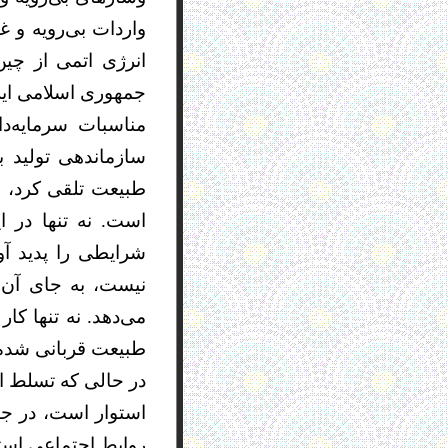
واردات بی‌رويه و غ
انرژی اتمی از چ
جمهوری اسلامی اير
مناسبات سرمایه‌دا
سازماندهی تولید ب
طبیعت تلقی کرد، ا
است. نه تنها در ا
شرایطی را پدید آ
نیست، به جای آن 
می‌دهد. نه تنها کا
طبیعت قربانی شده‌ا
در حالی که تسلط ا
استوار است، در جا
روابط اجتماعیِ اس