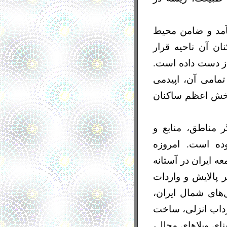
یآمد و ضامن محیط
ن آن ناحیه قرار
ن ٦۰% از مساحت خود را از دست داده است.
مامی آن، اپیدمی
 بخش اعظم ساکنان
 مناطق، منابع و
وده است. امروزه
 ايران در آستانه
پالايش و واردات
‌های شمال ایران،
 مرداب انزلی، ساخت
ای ويلاهای مجلل،