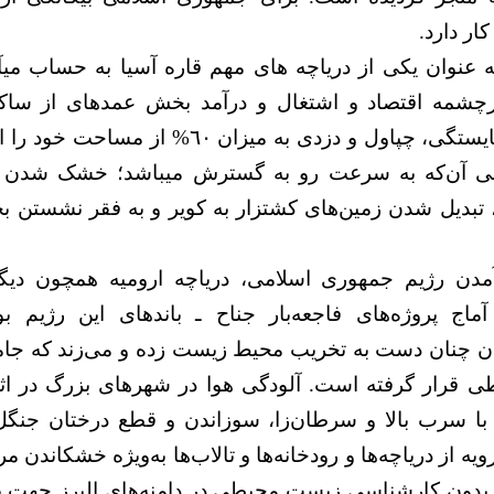
ار دارد.
به عنوان یکی از دریاچه های مهم قاره آسیا به حساب م
مه اقتصاد و اشتغال و درآمد بخش عمدهای از ساکنا
میگرفت، براثر ناشایستگی، چپاول و دزدی به میزا
نونی آن‌که به سرعت رو به گسترش میباشد؛ خشک شدن ت
 تبدیل شدن زمین‌های کشتزار به کویر و به فقر نشستن
آمدن رژیم جمهوری اسلامی، دریاچه ارومیه همچون دیگر
آماج پروژه‌های فاجعه‌بار جناح ـ باندهای این رژیم ب
ران چنان دست به تخريب محيط زيست زده و می‌زند که جامعه
 قرار گرفته است. آلودگی هوا در شهرهای بزرگ در اثر 
ن با سرب بالا و سرطان‌زا، سوزاندن و قطع درختان جنگل
رويه از درياچه‌ها و رودخانه‌ها و تالاب‌ها به‌ویژه خشکاندن
 بدون کارشناسی زيست محيطی در دامنه‌های البرز جهت بن