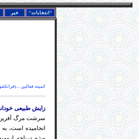
"انتخابات"
خبر
کمیته فعالین ..
زایش طبیعی خودانگی
سرشت مرگ آفرین جم
انجامیده است، به 
ویژه دریاچه اروم